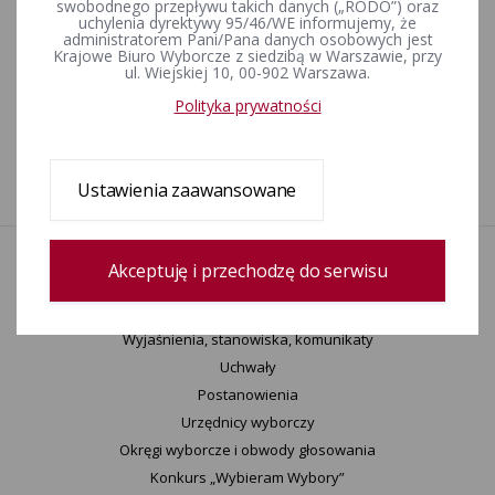
Wybory i referenda w toku kadencji 2006-2010
swobodnego przepływu takich danych („RODO”) oraz
uchylenia dyrektywy 95/46/WE informujemy, że
administratorem Pani/Pana danych osobowych jest
Krajowe Biuro Wyborcze z siedzibą w Warszawie, przy
ul. Wiejskiej 10, 00-902 Warszawa.
Wybory i referenda w toku kadencji 2002-2006
Polityka prywatności
1
2
Ustawienia zaawansowane
Akceptuję i przechodzę do serwisu
Aktualności
Wydarzenia
Informacje
Wyjaśnienia, stanowiska, komunikaty
Uchwały
Postanowienia
Urzędnicy wyborczy
Okręgi wyborcze i obwody głosowania
Konkurs „Wybieram Wybory”