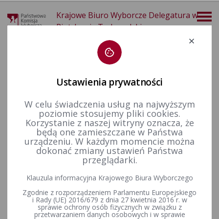
Krajowe Biuro Wyborcze Delegatura w
Piotrkowie Trybunalskim
Deklaracja dostępności
Ustawienia prywatności
W celu świadczenia usług na najwyższym
poziomie stosujemy pliki cookies.
więcej
Korzystanie z naszej witryny oznacza, że
będą one zamieszczane w Państwa
Wybory i referenda
Wybory samorządowe i referenda lokalne
urządzeniu. W każdym momencie można
dokonać zmiany ustawień Państwa
przeglądarki.
Klauzula informacyjna Krajowego Biura Wyborczego
Wybory i referenda w toku kadencji 2010-2014
Zgodnie z rozporządzeniem Parlamentu Europejskiego
i Rady (UE) 2016/679 z dnia 27 kwietnia 2016 r. w
sprawie ochrony osób fizycznych w związku z
przetwarzaniem danych osobowych i w sprawie