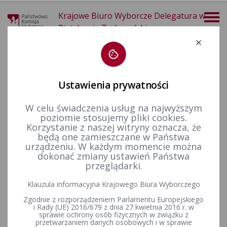
Krajowe Biuro Wyborcze Delegatura w
Piotrkowie Trybunalskim
Deklaracja dostępności
Ustawienia prywatności
W celu świadczenia usług na najwyższym
poziomie stosujemy pliki cookies.
więcej
Korzystanie z naszej witryny oznacza, że
będą one zamieszczane w Państwa
Wybory i referenda
Wybory samorządowe i referenda lokalne
Wybory i referenda w toku kadencji
Kadencja 2002-2006
urządzeniu. W każdym momencie można
Wybory uzupełniające
Rada Gminy Drużbice - 16 października 2005 r.
dokonać zmiany ustawień Państwa
przeglądarki.
Rada Gminy Drużbice - 16
Klauzula informacyjna Krajowego Biura Wyborczego
października 2005 r.
Zgodnie z rozporządzeniem Parlamentu Europejskiego
i Rady (UE) 2016/679 z dnia 27 kwietnia 2016 r. w
sprawie ochrony osób fizycznych w związku z
ZAŁĄCZNIKI
przetwarzaniem danych osobowych i w sprawie