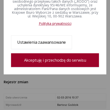
swobodnego przepływu takich danych („RODO”) oraz
uchylenia dyrektywy 95/46/WE informujemy, że
obw_gkw_drużbice.pdf [Obwieszczenie Gminnej Komisji
administratorem Pani/Pana danych osobowych jest
Wyborczej z dnia 23 września 2005 r.]
Krajowe Biuro Wyborcze z siedzibą w Warszawie, przy
ul. Wiejskiej 10, 00-902 Warszawa.
kal1592005_drużbice.pdf [Kalendarz wyborczy]
zarz1592005_drużbice.pdf [Zarządzenie Nr 158/2005 Wojewody
Polityka prywatności
Łódzkiego z dnia 3 sierpnia 2005 r.]
u_XX147druzbice.pdf [Uchwała XX/147/2005 Rady Gminy Druzbice
z dnia 28 lipca 2005 r.]
Ustawienia zaawansowane
obw_okręg_drużbice.pdf [Obwieszczenie Wójta Gminy Drużbice z
dnia 19 sierpnia 2005 r.]
obw_wójt_obwód_drużbice.pdf [Obwieszczenie Wójta Gminy
Druzbice z dnia 23 września 2005 r.]
Akceptuję i przechodzę do serwisu
obw_wyniki_drużbice.pdf [Obwieszczenie Komisarza Wyborczego
w Piotrkowie Try7bunalskim z dnia 17 października 2005 r.]
Rejestr zmian
Data utworzenia
02-03-2016 10:37
Wprowadził:
Bartosz Goździk