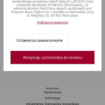
swobodnego przepływu takich danych („RODO”) oraz
uchylenia dyrektywy 95/46/WE informujemy, że
zarz_gom.pdf [Zarządzenie Nr 202/2005 Wojewody Łódzkiego z
administratorem Pani/Pana danych osobowych jest
dnia 23 września 2005 r.]
Krajowe Biuro Wyborcze z siedzibą w Warszawie, przy
ul. Wiejskiej 10, 00-902 Warszawa.
obwkw_gomunice.pdf [Obwieszczenie Komisarza Wyborczego w
Piotrkowie Trybunalskim z dnia 5 grudnia 2005 r.]
Polityka prywatności
ucwhała_gom.pdf [Uchwała Nr XXXIV/158/2005 Rady Gminy
Gomunice z dnia 12 września 2005 roku]
kal_gom.pdf [kalendarz wyborczy]
Ustawienia zaawansowane
Rejestr zmian
Akceptuję i przechodzę do serwisu
Data utworzenia
02-03-2016 10:36
Wprowadził:
Bartosz Goździk
Aktualności
Wydarzenia
Informacje
Wyjaśnienia, stanowiska, komunikaty