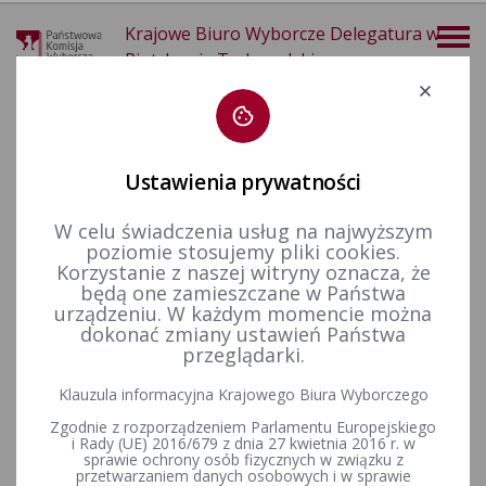
Krajowe Biuro Wyborcze Delegatura w
Piotrkowie Trybunalskim
Deklaracja dostępności
Ustawienia prywatności
W celu świadczenia usług na najwyższym
poziomie stosujemy pliki cookies.
więcej
Korzystanie z naszej witryny oznacza, że
będą one zamieszczane w Państwa
Wybory i referenda
Wybory samorządowe i referenda lokalne
Wybory i referenda w toku kadencji
Kadencja 2014-2018
urządzeniu. W każdym momencie można
Wybory uzupełniające
Wybory uzupełniające do Rady Miejskiej w Opocznie w okręgu wyborczym nr 21 zarządzone na dzień 8 października 2017 r.
dokonać zmiany ustawień Państwa
przeglądarki.
Wybory uzupełniające do Rady
Klauzula informacyjna Krajowego Biura Wyborczego
Miejskiej w Opocznie w okręgu
Zgodnie z rozporządzeniem Parlamentu Europejskiego
wyborczym nr 21 zarządzone
i Rady (UE) 2016/679 z dnia 27 kwietnia 2016 r. w
sprawie ochrony osób fizycznych w związku z
przetwarzaniem danych osobowych i w sprawie