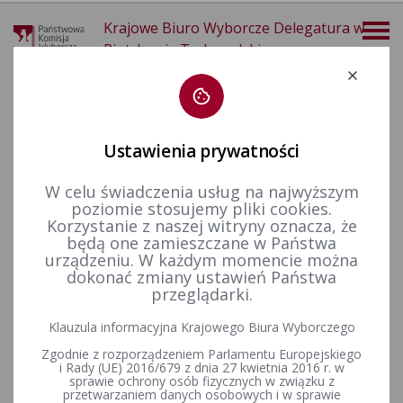
Krajowe Biuro Wyborcze Delegatura w
Piotrkowie Trybunalskim
Deklaracja dostępności
Ustawienia prywatności
W celu świadczenia usług na najwyższym
poziomie stosujemy pliki cookies.
więcej
Korzystanie z naszej witryny oznacza, że
będą one zamieszczane w Państwa
Wybory i referenda
Wybory samorządowe i referenda lokalne
Wybory i referenda w toku kadencji
Kadencja 2014-2018
urządzeniu. W każdym momencie można
Zmiany w składach
Zmiana w składzie Rady Powiatu w Bełchatowie w okręgu wyborczym nr 5, 18 maja 2015 r.
dokonać zmiany ustawień Państwa
przeglądarki.
Zmiana w składzie Rady
Klauzula informacyjna Krajowego Biura Wyborczego
Powiatu w Bełchatowie w
Zgodnie z rozporządzeniem Parlamentu Europejskiego
okręgu wyborczym nr 5, 18
i Rady (UE) 2016/679 z dnia 27 kwietnia 2016 r. w
sprawie ochrony osób fizycznych w związku z
przetwarzaniem danych osobowych i w sprawie