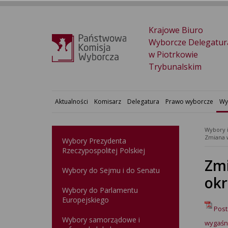
Krajowe Biuro
Wyborcze Delegatur
w Piotrkowie
Trybunalskim
Aktualności
Komisarz
Delegatura
Prawo wyborcze
Wy
Wybory 
Wybory Prezydenta
Rzeczypospolitej Polskiej
Zmi
Wybory do Sejmu i do Senatu
okr
Wybory do Parlamentu
Europejskiego
Post
Wybory samorządowe i
wygaśn