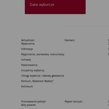
Dane wyborcze
Aktualności
Komisarz
Wydarzenia
Informacje
Wyjaśnienia, stanowiska, komunikaty
Uchwały
Postanowienia
Urzędnicy wyborczy
Okręgi wyborcze i obwody głosowania
Konkurs „Wybieram Wybory”
Archiwum
Finansowanie polityki
Rejestr korzyści
Akty prawne