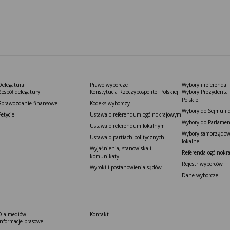
Delegatura
Prawo wyborcze
Wybory i referenda
Zespół delegatury
Konstytucja Rzeczypospolitej Polskiej​
Wybory Prezydenta 
Polskiej
Sprawozdanie finansowe
Kodeks wyborczy
Wybory do Sejmu i 
Petycje
Ustawa o referendum ogólnokrajowym
Wybory do Parlamen
Ustawa o referendum lokalnym
Wybory samorządowe
Ustawa o partiach politycznych
lokalne
Wyjaśnienia, stanowiska i
Referenda ogólnokr
komunikaty
Rejestr wyborców
Wyroki i postanowienia sądów
Dane wyborcze
Dla mediów
Kontakt
Informacje prasowe