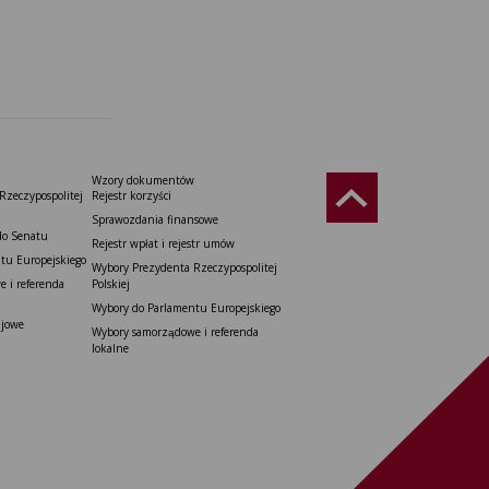
Wzory dokumentów
Rzeczypospolitej
Rejestr korzyści
Sprawozdania finansowe
do Senatu
Rejestr wpłat i rejestr umów
tu Europejskiego
Wybory Prezydenta Rzeczypospolitej
 i referenda
Polskiej
Wybory do Parlamentu Europejskiego
ajowe
Wybory samorządowe i referenda
lokalne