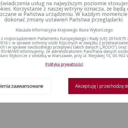
 świadczenia usług na najwyższym poziomie stosujem
kies. Korzystanie z naszej witryny oznacza, że będą
zczane w Państwa urządzeniu. W każdym momenci
dokonać zmiany ustawień Państwa przeglądarki.
Klauzula informacyjna Krajowego Biura Wyborczego
 z rozporządzeniem Parlamentu Europejskiego i Rady (UE) 2016/679 z
2016 r. w sprawie ochrony osób fizycznych w związku z przetwarzan
h i w sprawie swobodnego przepływu takich danych („RODO”) oraz 
 95/46/WE informujemy, że administratorem Pani/Pana danych osob
iuro Wyborcze z siedzibą w Warszawie, przy ul. Wiejskiej 10, 00-902
Polityka prywatności
ienia zaawansowane
Akceptuję i przechodzę d