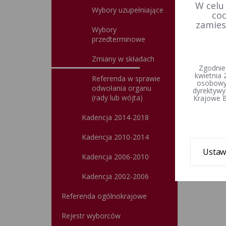
W celu
Wybory uzupełniające
coo
zamies
Wybory
przedterminowe
Zmiany w składach
Zgodnie
kwietnia 
Referenda w sprawie
osobowyc
odwołania organu
dyrektywy
(rady lub wójta)
Krajowe B
Kadencja 2014-2018
Kadencja 2010-2014
Ustaw
Kadencja 2006-2010
Kadencja 2002-2006
Referenda ogólnokrajowe
Rejestr wyborców