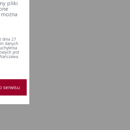
y pliki
 one
e można
 dnia 27
iem danych
uchylenia
owych jest
 Warszawa.
o serwisu