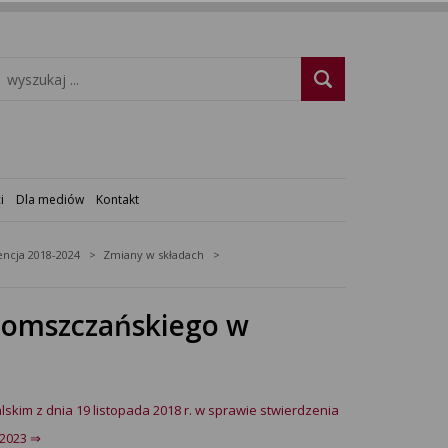
i
Dla mediów
Kontakt
ncja 2018-2024
Zmiany w składach
domszczańskiego w
kim z dnia 19 listopada 2018 r. w sprawie stwierdzenia
-2023 ⇒