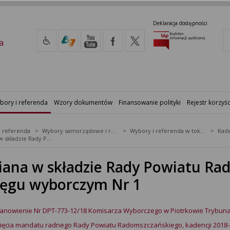
Deklaracja dostępności
a
bory i referenda
Wzory dokumentów
Finansowanie polityki
Rejestr korzyśc
i referenda
Wybory samorządowe i referenda lokalne
Wybory i referenda w toku kadencji
Kade
Zmiana w składzie Rady Powiatu Radomszczańskiego w okręgu wyborczym Nr 1
ana w składzie Rady Powiatu Ra
ęgu wyborczym Nr 1
anowienie Nr DPT-773-12/18 Komisarza Wyborczego w Piotrkowie Trybunals
ięcia mandatu radnego Rady Powiatu Radomszczańskiego, kadencji 2018