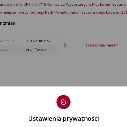
anowienie Nr DPT-777-7/18 Komisarza Wyborczego w Piotrkowie Trybunalsk
w miejsce innego radnego Rady Powiatu Radomszczańskiego kadencji 201
tr zmian
tworzenia
20-11-2018 10:57
zobacz cały rejestr
dził:
Artur Teresik
Ustawienia prywatności