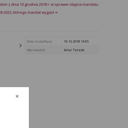
im z dnia 10 grudnia 2018 r. w sprawie objęcia mandatu
8-2023, którego mandat wygasł ⇒
Data modyfikacji
10-12-2018 14:05
Wprowadził:
Artur Teresik