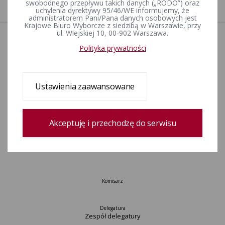
1
swobodnego przepływu takich danych („RODO”) oraz
uchylenia dyrektywy 95/46/WE informujemy, że
administratorem Pani/Pana danych osobowych jest
Krajowe Biuro Wyborcze z siedzibą w Warszawie, przy
ul. Wiejskiej 10, 00-902 Warszawa.
Aktualności
Polityka prywatności
Wydarzenia
Informacje
Wyjaśnienia, stanowiska, komunikaty
Ustawienia zaawansowane
Uchwały
Postanowienia
Urzędnicy wyborczy
Akceptuję i przechodzę do serwisu
Okręgi wyborcze i obwody głosowania
Konkurs „Wybieram Wybory”
Archiwum
Komisarz
Delegatura
Zespół delegatury