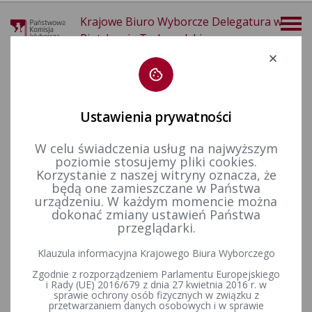
Krajowe Biuro Wyborcze Delegatura w
Piotrkowie Trybunalskim
Deklaracja dostępności
Ustawienia prywatności
W celu świadczenia usług na najwyższym
poziomie stosujemy pliki cookies.
więcej
Korzystanie z naszej witryny oznacza, że
będą one zamieszczane w Państwa
Wybory i referenda
Wybory samorządowe i referenda lokalne
Wybory samorządowe w 2010&nbsp;r.
Komitety Wyborcze
urządzeniu. W każdym momencie można
dokonać zmiany ustawień Państwa
przeglądarki.
Klauzula informacyjna Krajowego Biura Wyborczego
Wykaz zarejestrowanych komitetów wyborczych
Zgodnie z rozporządzeniem Parlamentu Europejskiego
i Rady (UE) 2016/679 z dnia 27 kwietnia 2016 r. w
sprawie ochrony osób fizycznych w związku z
przetwarzaniem danych osobowych i w sprawie