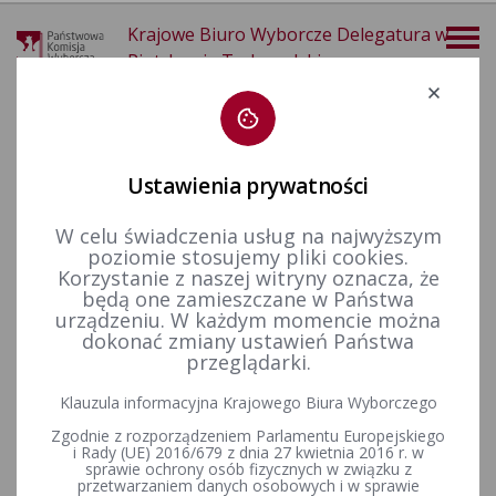
Krajowe Biuro Wyborcze Delegatura w
Piotrkowie Trybunalskim
Deklaracja dostępności
Ustawienia prywatności
W celu świadczenia usług na najwyższym
poziomie stosujemy pliki cookies.
więcej
Korzystanie z naszej witryny oznacza, że
będą one zamieszczane w Państwa
Wybory i referenda
Wybory samorządowe i referenda lokalne
Wybory samorządowe w 2014&nbsp;r.
Komunikaty Komisarza Wyborczego
urządzeniu. W każdym momencie można
Postanowienia, komunikaty, wyjaśnienia
dokonać zmiany ustawień Państwa
przeglądarki.
Postanowienia, komunikaty,
Klauzula informacyjna Krajowego Biura Wyborczego
wyjaśnienia
Zgodnie z rozporządzeniem Parlamentu Europejskiego
i Rady (UE) 2016/679 z dnia 27 kwietnia 2016 r. w
sprawie ochrony osób fizycznych w związku z
ZAŁĄCZNIKI
przetwarzaniem danych osobowych i w sprawie