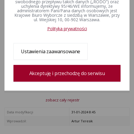
swobodnego przepływu takich danych („RODO”) oraz
II kwartał (pdf) - Stan na 30 czerwca 2020 r. [⇒]
uchylenia dyrektywy 95/46/WE informujemy, że
administratorem Pani/Pana danych osobowych jest
II kwartał (xlsx) - Stan na 30 czerwca 2020 r. [⇒]
Krajowe Biuro Wyborcze z siedzibą w Warszawie, przy
ul. Wiejskiej 10, 00-902 Warszawa.
III kwartał (pdf) - Stan na 30 września 2020 r. [⇒]
Polityka prywatności
III kwartał (xlsx) - Stan na 30 września 2020 r. [⇒]
IV kwartał (pdf) - Stan na 31 grudnia 2020 r. [⇒]
IV kwartał (xlsx) - Stan na 31 grudnia 2020 r. [⇒]
Ustawienia zaawansowane
Rejestr zmian
Akceptuję i przechodzę do serwisu
Data utworzenia
14-04-2020 17:16
Wprowadził:
Artur Teresik
zobacz cały rejestr
Data modyfikacji
31-01-2024 8:45
Wprowadził:
Artur Teresik