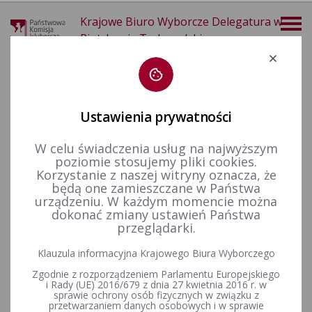
Krajowe Biuro Wyborcze Delegatura w
Piotrkowie Trybunalskim
Deklaracja dostępności
Ustawienia prywatności
W celu świadczenia usług na najwyższym
poziomie stosujemy pliki cookies.
więcej
Korzystanie z naszej witryny oznacza, że
będą one zamieszczane w Państwa
Wybory i referenda
Rejestr wyborców
Kwartalne informacje o stanie rejestru wyborców - 2020 rok.
urządzeniu. W każdym momencie można
dokonać zmiany ustawień Państwa
Kwartalne informacje o stanie
przeglądarki.
rejestru wyborców - 2020 rok.
Klauzula informacyjna Krajowego Biura Wyborczego
Zgodnie z rozporządzeniem Parlamentu Europejskiego
I kwartał (pdf) - Stan na 31 marca 2020 r. [⇒]
i Rady (UE) 2016/679 z dnia 27 kwietnia 2016 r. w
sprawie ochrony osób fizycznych w związku z
I kwartał (xlsx) - Stan na 31 marca 2020 r. [⇒]
przetwarzaniem danych osobowych i w sprawie