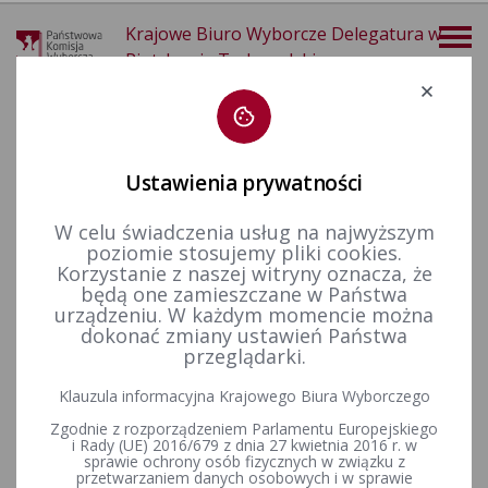
Krajowe Biuro Wyborcze Delegatura w
Piotrkowie Trybunalskim
Deklaracja dostępności
Ustawienia prywatności
W celu świadczenia usług na najwyższym
poziomie stosujemy pliki cookies.
więcej
Korzystanie z naszej witryny oznacza, że
będą one zamieszczane w Państwa
Wybory i referenda
Wybory samorządowe i referenda lokalne
Wybory i referenda w toku kadencji
Kadencja 2014-2018
urządzeniu. W każdym momencie można
Wybory uzupełniające
dokonać zmiany ustawień Państwa
przeglądarki.
Klauzula informacyjna Krajowego Biura Wyborczego
Wygaśnięcia mandatu Wójta Gminy Gidle, obwieszczenie o
Zgodnie z rozporządzeniem Parlamentu Europejskiego
nieprzeprowadzaniu wyborów uzupełniających
i Rady (UE) 2016/679 z dnia 27 kwietnia 2016 r. w
sprawie ochrony osób fizycznych w związku z
przetwarzaniem danych osobowych i w sprawie